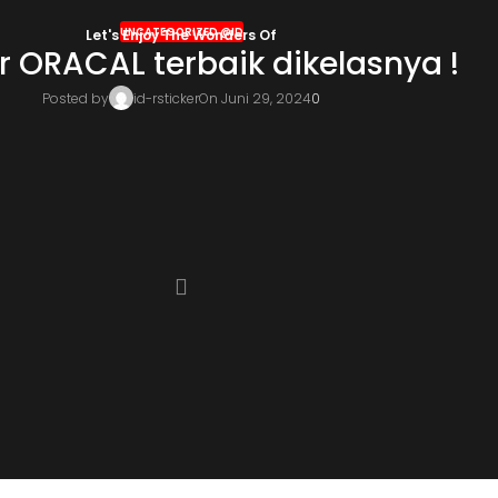
UNCATEGORIZED @ID
Let's Enjoy The Wonders Of
r ORACAL terbaik dikelasnya !
Posted by
id-rsticker
On Juni 29, 2024
0