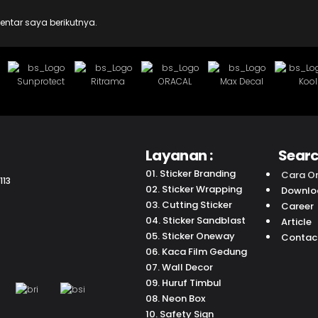
ntar saya berikutnya.
Layanan :
Searc
01. Sticker Branding
Cara Or
113
02. Sticker Wrapping
Downlo
03. Cutting Sticker
Career
04. Sticker Sandblast
Article
05. Sticker Oneway
Contac
06. Kaca Film Gedung
07. Wall Decor
09. Huruf Timbul
08. Neon Box
10. Safety Sign