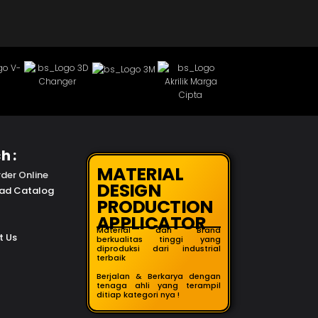
h :
MATERIAL
der Online
DESIGN
ad Catalog
PRODUCTION
APPLICATOR
Material dari Brand
t Us
berkualitas tinggi yang
diproduksi dari industrial
terbaik
Berjalan & Berkarya dengan
tenaga ahli yang terampil
ditiap kategori nya !