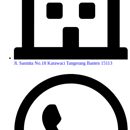
Jl. Sasmita No.18 Karawaci Tangerang Banten 15113