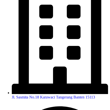
Jl. Sasmita No.18 Karawaci Tangerang Banten 15113