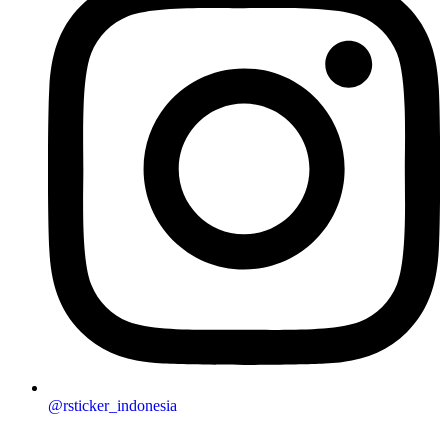
@rsticker_indonesia