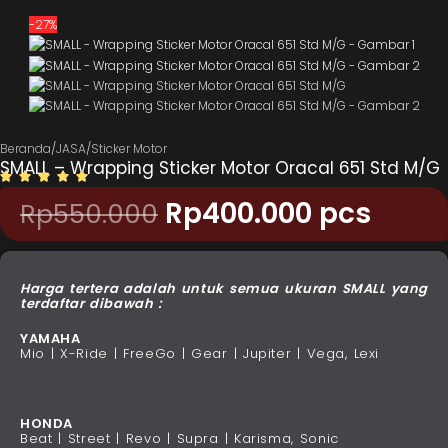
-27%
Beranda
/
JASA
/
Sticker Motor
SMALL – Wrapping Sticker Motor Oracal 651 Std M/G
Rp
400.000
pcs
Rp
550.000
Harga tertera adalah untuk semua ukuran SMALL yang
terdaftar dibawah :
YAMAHA
Mio | X-Ride | FreeGo | Gear | Jupiter | Vega, Lexi
HONDA
Beat | Street | Revo | Supra | Karisma, Sonic