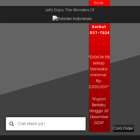
Kode
Skip to navigation
Skip to main content
Kupon
Let's Enjoy The Wonders Of
Salin Kode
Berikut
: RST-TB24
*DISKON 5%
setiap
transaksi
minimal
Rp.
2,000,000*
*Kupon
Berlaku
Hingga
30
Desember
2024
*
Cara Order