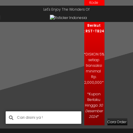
Kode
Skip to navigation
Skip to main content
Kupon
Let's Enjoy The Wonders Of
Salin Kode
Berikut
: RST-TB24
*DISKON 5%
setiap
transaksi
minimal
Rp.
2,000,000*
*Kupon
Berlaku
Hingga
30
Desember
2024
*
Cara Order