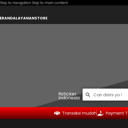
Skip to navigation
Skip to main content
ERANDA
LAYANAN
STORE
Rsticker
Indonesia
Transaksi mudah
Payment T