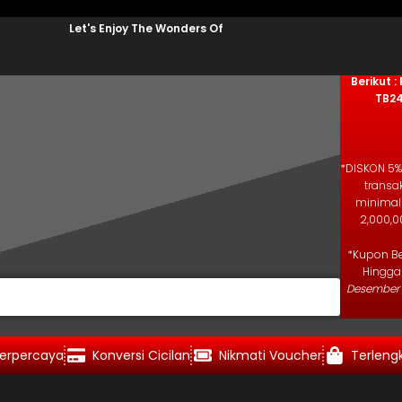
Let's Enjoy The Wonders Of
Kode K
Salin K
Berikut :
TB2
*DISKON 5%
transa
minimal
2,000,0
*Kupon Be
Hingg
Desember 
erpercaya
Konversi Cicilan
Nikmati Voucher
Terleng