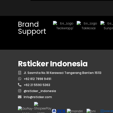
Brand
Support
Rsticker Indonesia
Jl. Sasmita No.18 Karawaci Tangerang Banten 15113
+62 812 7898 9491
+62 21 5590 5363
@rsticker_indonesia
Info@rsticker.com