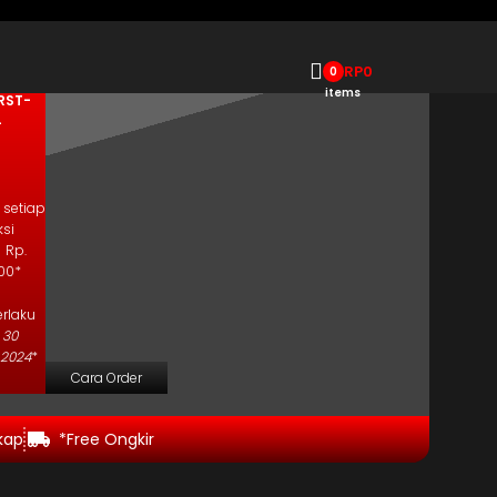
upon
RP
0
0
ode
items
 RST-
4
 setiap
ksi
 Rp.
00*
rlaku
a
30
2024
*
Cara Order
kap
*Free Ongkir