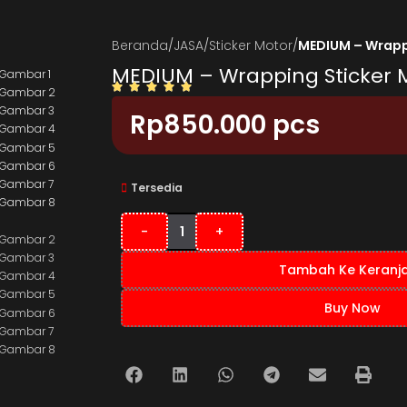
Beranda
/
JASA
/
Sticker Motor
/
MEDIUM – Wrapp
MEDIUM – Wrapping Sticker 
Rp
850.000
pcs
Tersedia
-
+
Tambah Ke Keranj
Buy Now