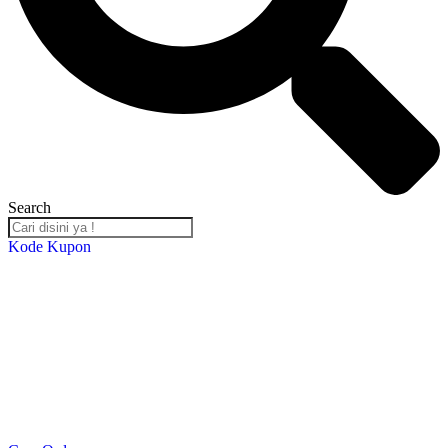
Search
Kode Kupon
Salin Kode Berikut : RST-TB24
*DISKON 5% setiap transaksi minimal Rp. 2,000,000*
*Kupon Berlaku Hingga
30 Desember 2024
*