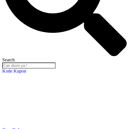
Search
Kode Kupon
Salin Kode Berikut : RST-TB24
*DISKON 5% setiap transaksi minimal Rp. 2,000,000*
*Kupon Berlaku Hingga
30 Desember 2024
*