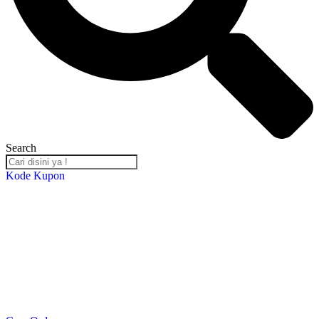
Search
Kode Kupon
Salin Kode Berikut : RST-TB24
*DISKON 5% setiap transaksi minimal Rp. 2,000,000*
*Kupon Berlaku Hingga
30 Desember 2024
*