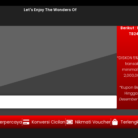
Let's Enjoy The Wonders Of
Kode K
Salin K
Berikut :
TB2
*DISKON 5%
transa
minimal
2,000,0
*Kupon Be
Hingg
Desember 
erpercaya
Konversi Cicilan
Nikmati Voucher
Terleng