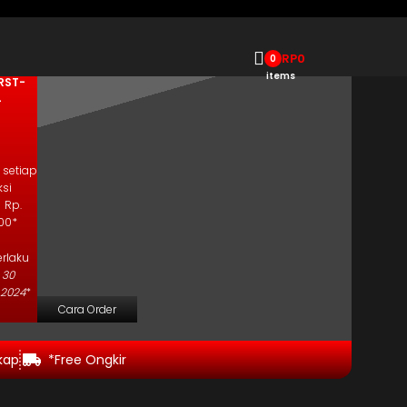
upon
RP
0
0
ode
items
 RST-
4
 setiap
ksi
 Rp.
00*
rlaku
a
30
2024
*
Cara Order
kap
*Free Ongkir