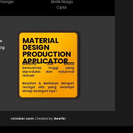
MATERIAL
e
DESIGN
og
PRODUCTION
APPLICATOR
Material dari Brand
berkualitas tinggi yang
diproduksi dari industrial
terbaik
Berjalan & Berkarya dengan
tenaga ahli yang terampil
ditiap kategori nya !
rsticker.com
Created by.
Reefki