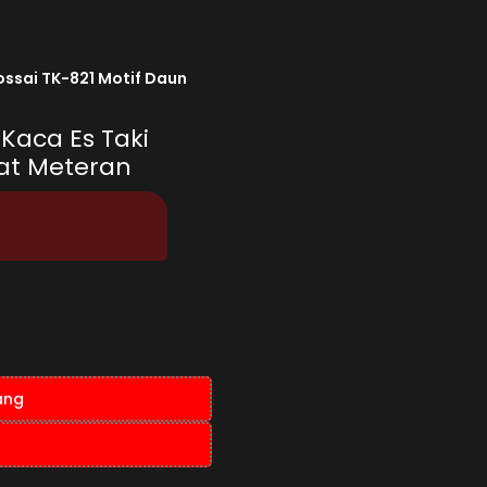
ossai TK-821 Motif Daun
 Kaca Es Taki
bat Meteran
ang