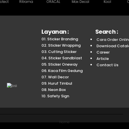
Layanan :
Search :
01. Sticker Branding
Cara Order Onlin
02. Sticker Wrapping
Download Catal
03. Cutting Sticker
Career
04. Sticker Sandblast
Article
05. Sticker Oneway
Contact Us
06. Kaca Film Gedung
07. Wall Decor
09. Huruf Timbul
08. Neon Box
10. Safety Sign
Facebook
Instagram
YouTube
linkedin
TikTok
Home