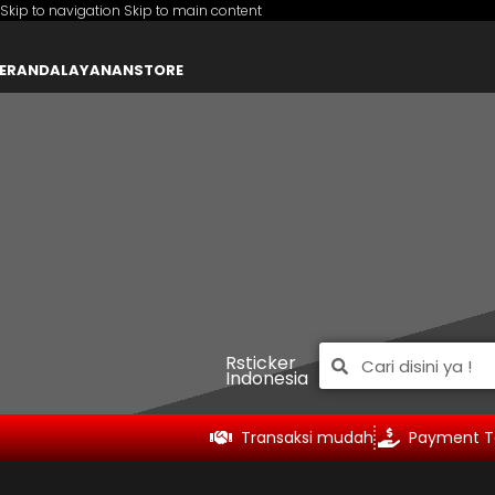
Skip to navigation
Skip to main content
ERANDA
LAYANAN
STORE
Rsticker
Indonesia
Transaksi mudah
Payment T