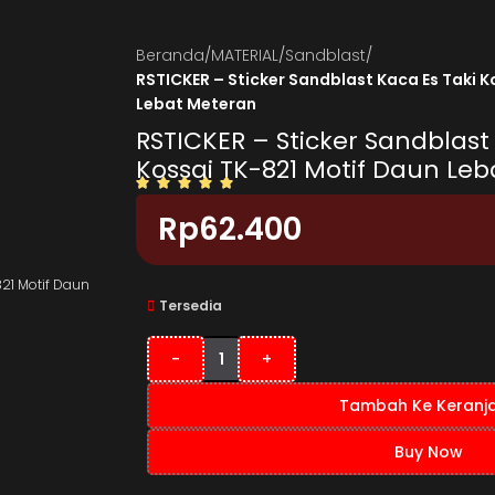
Beranda
/
MATERIAL
/
Sandblast
/
RSTICKER – Sticker Sandblast Kaca Es Taki K
Lebat Meteran
RSTICKER – Sticker Sandblast
Kossai TK-821 Motif Daun Le
Rp
62.400
Tersedia
-
+
Tambah Ke Keranj
Buy Now