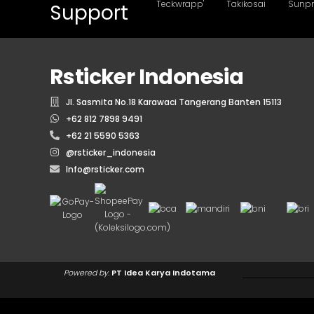
Support
Rsticker Indonesia
Jl. Sasmita No.18 Karawaci Tangerang Banten 15113
+62 812 7898 9491
+62 21 5590 5363
@rsticker_indonesia
Info@rsticker.com
Powered by.
PT Idea Karya Indotama