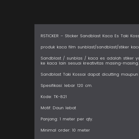
RSTICKER – Sticker Sandblast Kaca Es Taki Kos
produk kaca film sunblast/sandblast/stiker kac
Sandblast / sunblas / kaca es adalah stiker 
ke kaca lain sesuai kreativitas masing-masing.
Sandblast Taki Kossai dapat dicutting maupun d
Spesifikasi: lebar 120 cm.
Kode: TK-821
Motif: Daun lebat
Panjang: 1 meter per qty.
Minimal order: 10 meter