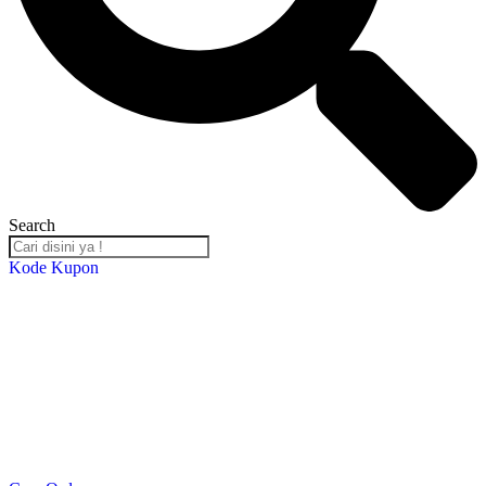
Search
Kode Kupon
Salin Kode Berikut : RST-TB24
*DISKON 5% setiap transaksi minimal Rp. 2,000,000*
*Kupon Berlaku Hingga
30 Desember 2024
*