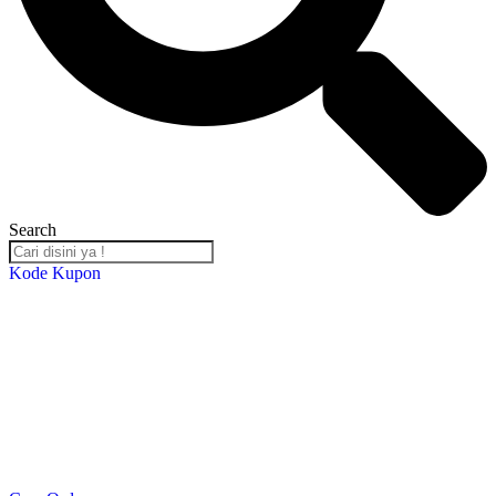
Search
Kode Kupon
Salin Kode Berikut : RST-TB24
*DISKON 5% setiap transaksi minimal Rp. 2,000,000*
*Kupon Berlaku Hingga
30 Desember 2024
*