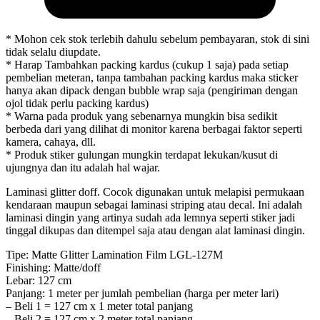
* Mohon cek stok terlebih dahulu sebelum pembayaran, stok di sini
tidak selalu diupdate.
* Harap Tambahkan packing kardus (cukup 1 saja) pada setiap
pembelian meteran, tanpa tambahan packing kardus maka sticker
hanya akan dipack dengan bubble wrap saja (pengiriman dengan
ojol tidak perlu packing kardus)
* Warna pada produk yang sebenarnya mungkin bisa sedikit
berbeda dari yang dilihat di monitor karena berbagai faktor seperti
kamera, cahaya, dll.
* Produk stiker gulungan mungkin terdapat lekukan/kusut di
ujungnya dan itu adalah hal wajar.
Laminasi glitter doff. Cocok digunakan untuk melapisi permukaan
kendaraan maupun sebagai laminasi striping atau decal. Ini adalah
laminasi dingin yang artinya sudah ada lemnya seperti stiker jadi
tinggal dikupas dan ditempel saja atau dengan alat laminasi dingin.
Tipe: Matte Glitter Lamination Film LGL-127M
Finishing: Matte/doff
Lebar: 127 cm
Panjang: 1 meter per jumlah pembelian (harga per meter lari)
– Beli 1 = 127 cm x 1 meter total panjang
– Beli 2 = 127 cm x 2 meter total panjang