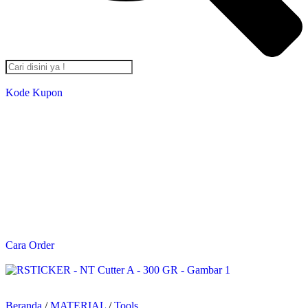
Kode Kupon
Salin Kode Berikut : RST-TB24
*DISKON 5% setiap transaksi minimal Rp. 2,000,000*
*Kupon Berlaku Hingga
30 Desember 2024
*
Cara Order
Beranda
/
MATERIAL
/
Tools