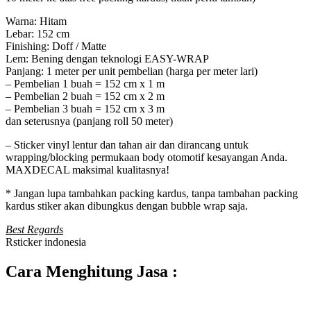
Warna: Hitam
Lebar: 152 cm
Finishing: Doff / Matte
Lem: Bening dengan teknologi EASY-WRAP
Panjang: 1 meter per unit pembelian (harga per meter lari)
– Pembelian 1 buah = 152 cm x 1 m
– Pembelian 2 buah = 152 cm x 2 m
– Pembelian 3 buah = 152 cm x 3 m
dan seterusnya (panjang roll 50 meter)
– Sticker vinyl lentur dan tahan air dan dirancang untuk
wrapping/blocking permukaan body otomotif kesayangan Anda.
MAXDECAL maksimal kualitasnya!
* Jangan lupa tambahkan packing kardus, tanpa tambahan packing
kardus stiker akan dibungkus dengan bubble wrap saja.
Best Regards
Rsticker indonesia
Cara Menghitung Jasa :