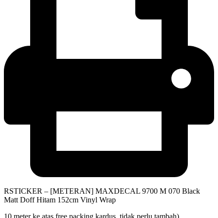
RSTICKER – [METERAN] MAXDECAL 9700 M 070 Black
Matt Doff Hitam 152cm Vinyl Wrap
10 meter ke atas free packing kardus, tidak perlu tambah)