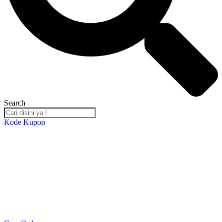
Search
Kode Kupon
Salin Kode Berikut : RST-TB24
*DISKON 5% setiap transaksi minimal Rp. 2,000,000*
*Kupon Berlaku Hingga
30 Desember 2024
*