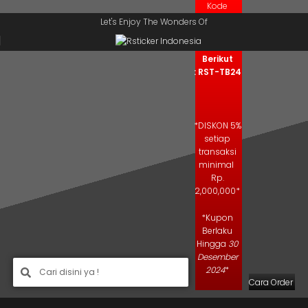
Kode
Skip to navigation
Skip to main content
Kupon
Let's Enjoy The Wonders Of
Salin Kode
Berikut
: RST-TB24
*DISKON 5%
setiap
transaksi
minimal
Rp.
2,000,000*
*Kupon
Berlaku
Hingga
30
Desember
2024
*
Cara Order