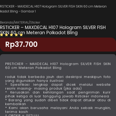
Beranda
/
MATERIAL
/
Sticker
RSTICKER – MAXDECAL H107 Hologram SILVER FISH
SKIN 60 cm Meteran Polkadot Bling
Rp
37.700
PRSTICKER – MAXDECAL H107 Hologram SILVER FISH SKIN
60 cm Meteran Polkadot Bling
roduk tidak berbeda jauh dari deskripsi meskipun foto
yang digunakan hanya ilustrasi
* Spesifikasi lengkap dapat dicek melalui website
resmi masing- masing produk (jika ada)
* Kerusakan dan kehilangan saat pengiriman kurir
pihak ketiga di luar tanggung jawab Rsticker indonesia
* Barang yang sudah dibeli tidak dapat ditukar atau di
kembalikan
* Kami akan berusaha melayani Anda sebaik mungkin,
terima kasih
* ORDER = SETUJU