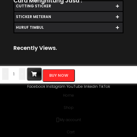
Cara Menghitung Jasa :
CUTTING STICKER
STICKER METERAN
HURUF TIMBUL
Recently Views.
-
+
BUY NOW
Facebook
Instagram
YouTube
linkedin
TikTok
Home
Shop
My account
Cart