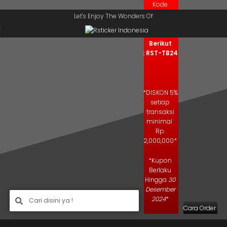
Kode
Skip to navigation
Skip to main content
Kupon
Let's Enjoy The Wonders Of
Salin Kode
Berikut
: RST-TB24
*DISKON 5%
setiap
transaksi
minimal
Rp.
2,000,000*
*Kupon
Berlaku
Hingga
30
Desember
2024
*
Cara Order