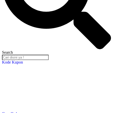
Search
Kode Kupon
Salin Kode Berikut : RST-TB24
*DISKON 5% setiap transaksi minimal Rp. 2,000,000*
*Kupon Berlaku Hingga
30 Desember 2024
*