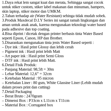
1.Daya rekat lem sangat kuat dan merata, Sehingga sangat cocok
untuk stiker custom, stiker label makanan dan minuman, hampers,
skin laptop, stiker motor dan UMKM.
2.Tahan terhadap air (Water Resistant) sehinga tidak mudah sobek.
3.Produk Maxdecal D.I.Y Series ini sangat ramah lingkungan dan
aman untuk anak anak, karena mengunakan teknologi water based
pada adhesive dan top coating.
4.Bisa diprint / dicetak dengan printer berbasis tinta Water Based
seperti Epson, Canon, HP dan Brother.
5.Disarankan mengunakan tinta jenis Water Based seperti :
– Dye ink : Hasil print Glossy dan lebih cerah
– Pigment ink : Hasil print lebih Matt
– Art paper ink : Hasil print Semi Gloss
– DTF ink : Hasil print lebih Matt.
6.Detail Fisik Produk:
– Panjang Material: 98,5ft = 30m
– Lebar Material: 12,6” = 32cm
– Ketebalan Material : 95 micron
– Ketebalan Liner : 80 gsm, White Glassine Liner (Lebih mudah
dalam proses print dan cutting)
7.Detail Packaging
– Berat Bruto : 2470gram
– Dimensi Box : P33cm x L11cm x T11cm
– Material Box : Corrugated box