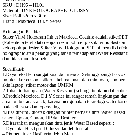
SKU : DH95 – HL01
Material : DYE HOLOGRAPHIC GLOSSY
Size: Roll 32cm x 30m
Brand : Maxdecal D.I.Y Series
Keterangan Kualitas :
Stiker Vinyl Hologram Inkjet Maxdecal Coating adalah stikerPET
(Polietilena tereftalat) dengan resin polimer plastik termoplast dari
kelompok poliester. Stiker Vinyl Hologram PET ini memiliki efek
holographic atau pelangi yang tahan terhadap air (Water Resistant)
dan tidak mudah sobek.
Spesifikasi:
1.Daya rekat lem sangat kuat dan merata, Sehingga sangat cocok
untuk stiker custom, stiker label makanan dan minuman, hampers,
skin laptop, stiker motor dan UMKM.
2.Tahan terhadap air (Water Resistant) sehinga tidak mudah sobek.
3.Produk Maxdecal D.I.Y Series ini sangat ramah lingkungan dan
aman untuk anak anak, karena mengunakan teknologi water based
pada adhesive dan top coating.
4.Bisa diprint / dicetak dengan printer berbasis tinta Water Based
seperti Epson, Canon, HP dan Brother.
5.Disarankan mengunakan tinta jenis Water Based seperti :
– Dye ink : Hasil print Glossy dan lebih cerah
– Pigment ink : Hasil print lebih Matt