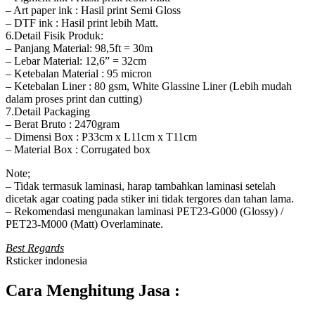
– Art paper ink : Hasil print Semi Gloss
– DTF ink : Hasil print lebih Matt.
6.Detail Fisik Produk:
– Panjang Material: 98,5ft = 30m
– Lebar Material: 12,6” = 32cm
– Ketebalan Material : 95 micron
– Ketebalan Liner : 80 gsm, White Glassine Liner (Lebih mudah
dalam proses print dan cutting)
7.Detail Packaging
– Berat Bruto : 2470gram
– Dimensi Box : P33cm x L11cm x T11cm
– Material Box : Corrugated box
Note;
– Tidak termasuk laminasi, harap tambahkan laminasi setelah
dicetak agar coating pada stiker ini tidak tergores dan tahan lama.
– Rekomendasi mengunakan laminasi PET23-G000 (Glossy) /
PET23-M000 (Matt) Overlaminate.
Best Regards
Rsticker indonesia
Cara Menghitung Jasa :