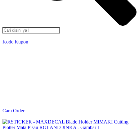
Kode Kupon
Salin Kode Berikut : RST-TB24
*DISKON 5% setiap transaksi minimal Rp. 2,000,000*
*Kupon Berlaku Hingga
30 Desember 2024
*
Cara Order