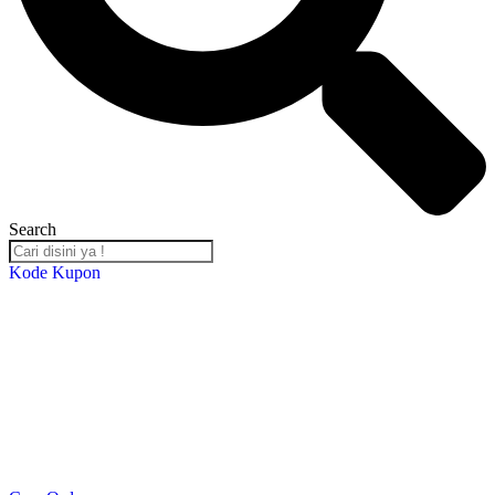
Search
Kode Kupon
Salin Kode Berikut : RST-TB24
*DISKON 5% setiap transaksi minimal Rp. 2,000,000*
*Kupon Berlaku Hingga
30 Desember 2024
*