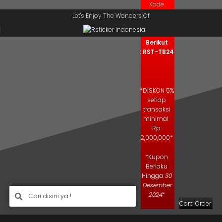
Kode
Skip to navigation
Skip to main content
Kupon
Let's Enjoy The Wonders Of
Salin Kode
Berikut
: RST-TB24
*DISKON 5%
setiap
transaksi
minimal
Rp.
2,000,000*
*Kupon
Berlaku
Hingga
30
Desember
2024
*
Cara Order