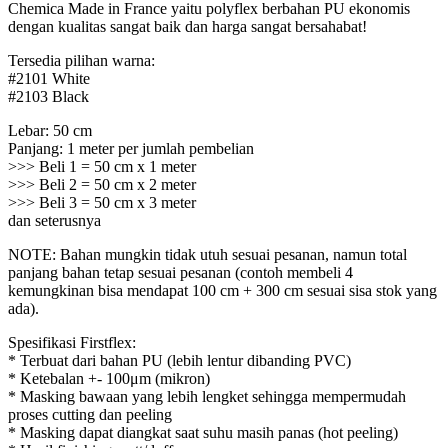
Chemica Made in France yaitu polyflex berbahan PU ekonomis
dengan kualitas sangat baik dan harga sangat bersahabat!
Tersedia pilihan warna:
#2101 White
#2103 Black
Lebar: 50 cm
Panjang: 1 meter per jumlah pembelian
>>> Beli 1 = 50 cm x 1 meter
>>> Beli 2 = 50 cm x 2 meter
>>> Beli 3 = 50 cm x 3 meter
dan seterusnya
NOTE: Bahan mungkin tidak utuh sesuai pesanan, namun total
panjang bahan tetap sesuai pesanan (contoh membeli 4
kemungkinan bisa mendapat 100 cm + 300 cm sesuai sisa stok yang
ada).
Spesifikasi Firstflex:
* Terbuat dari bahan PU (lebih lentur dibanding PVC)
* Ketebalan +- 100μm (mikron)
* Masking bawaan yang lebih lengket sehingga mempermudah
proses cutting dan peeling
* Masking dapat diangkat saat suhu masih panas (hot peeling)