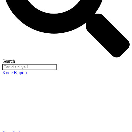
Search
Kode Kupon
Salin Kode Berikut : RST-TB24
*DISKON 5% setiap transaksi minimal Rp. 2,000,000*
*Kupon Berlaku Hingga
30 Desember 2024
*