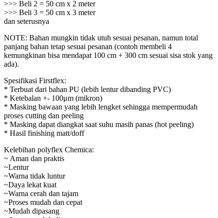
>>> Beli 2 = 50 cm x 2 meter
>>> Beli 3 = 50 cm x 3 meter
dan seterusnya
NOTE: Bahan mungkin tidak utuh sesuai pesanan, namun total
panjang bahan tetap sesuai pesanan (contoh membeli 4
kemungkinan bisa mendapat 100 cm + 300 cm sesuai sisa stok yang
ada).
Spesifikasi Firstflex:
* Terbuat dari bahan PU (lebih lentur dibanding PVC)
* Ketebalan +- 100μm (mikron)
* Masking bawaan yang lebih lengket sehingga mempermudah
proses cutting dan peeling
* Masking dapat diangkat saat suhu masih panas (hot peeling)
* Hasil finishing matt/doff
Kelebihan polyflex Chemica:
~ Aman dan praktis
~Lentur
~Warna tidak luntur
~Daya lekat kuat
~Warna cerah dan tajam
~Proses mudah dan cepat
~Mudah dipasang