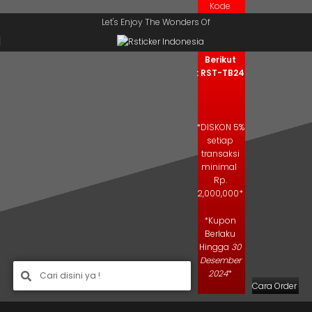
Kode
Skip to navigation
Skip to main content
Kupon
Let's Enjoy The Wonders Of
Salin Kode
Berikut
: RST-TB24
*DISKON 5%
setiap
transaksi
minimal
Rp.
2,000,000*
*Kupon
Berlaku
Hingga
30
Desember
2024
*
Cara Order