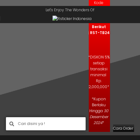
Kode
Skip to navigation
Skip to main content
Kupon
Let's Enjoy The Wonders Of
Salin Kode
Berikut
: RST-TB24
*DISKON 5%
setiap
transaksi
minimal
Rp.
2,000,000*
*Kupon
Berlaku
Hingga
30
Desember
2024
*
Cara Order