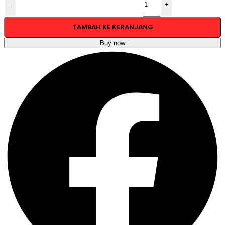
-
+
TAMBAH KE KERANJANG
Buy now