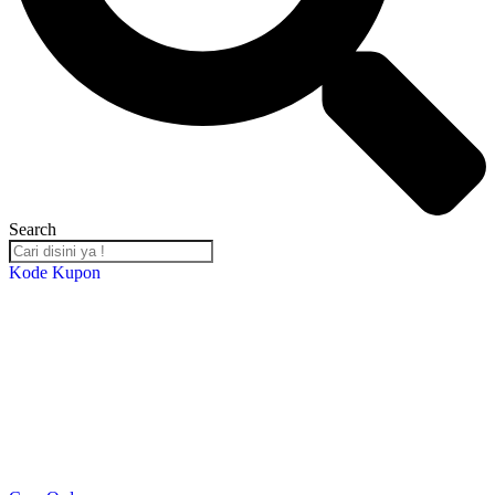
Search
Kode Kupon
Salin Kode Berikut : RST-TB24
*DISKON 5% setiap transaksi minimal Rp. 2,000,000*
*Kupon Berlaku Hingga
30 Desember 2024
*