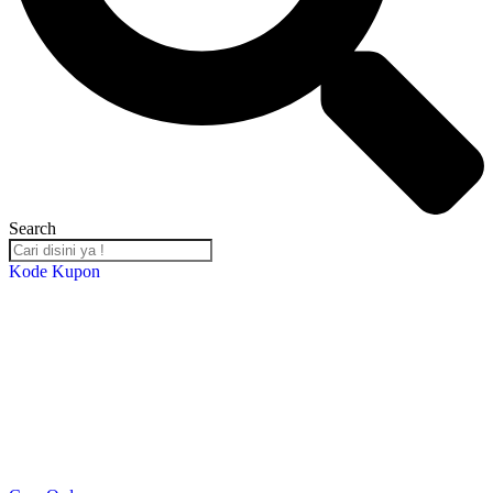
Search
Kode Kupon
Salin Kode Berikut : RST-TB24
*DISKON 5% setiap transaksi minimal Rp. 2,000,000*
*Kupon Berlaku Hingga
30 Desember 2024
*