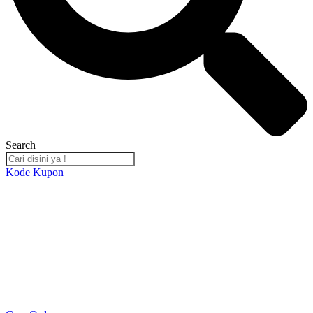
Search
Kode Kupon
Salin Kode Berikut : RST-TB24
*DISKON 5% setiap transaksi minimal Rp. 2,000,000*
*Kupon Berlaku Hingga
30 Desember 2024
*