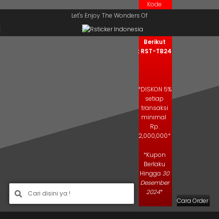
Kode
Skip to navigation
Skip to main content
Kupon
Let's Enjoy The Wonders Of
Salin Kode
Berikut
: RST-TB24
*DISKON 5%
setiap
transaksi
minimal
Rp.
2,000,000*
*Kupon
Berlaku
Hingga
30
Desember
2024
*
Cara Order