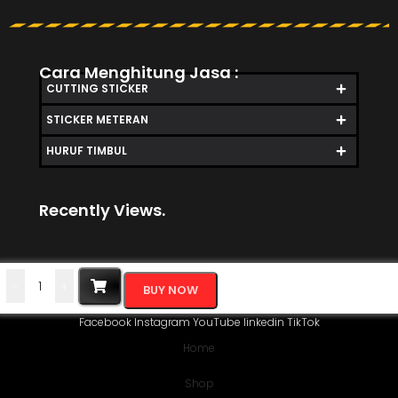
Cara Menghitung Jasa :
CUTTING STICKER
STICKER METERAN
HURUF TIMBUL
Recently Views.
-
+
BUY NOW
Facebook
Instagram
YouTube
linkedin
TikTok
Home
Shop