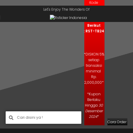
Kode
Skip to navigation
Skip to main content
Kupon
Let's Enjoy The Wonders Of
Salin Kode
Berikut
: RST-TB24
*DISKON 5%
setiap
transaksi
minimal
Rp.
2,000,000*
*Kupon
Berlaku
Hingga
30
Desember
2024
*
Cara Order